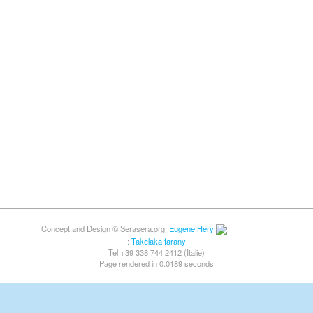
Concept and Design © Serasera.org:
Eugene Hery
:
Takelaka farany
Tel +39 338 744 2412 (Italie)
Page rendered in 0.0189 seconds