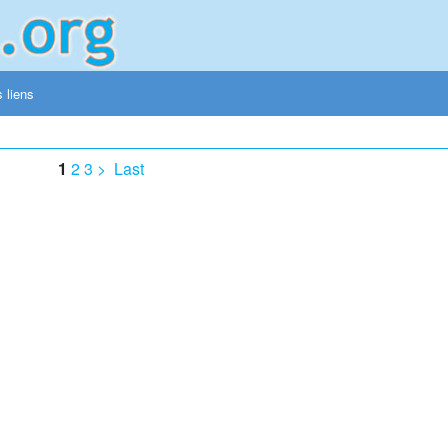
 liens
1
2
3
>
Last