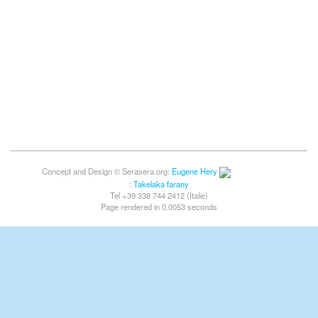
Concept and Design © Serasera.org:
Eugene Hery
:
Takelaka farany
Tel +39 338 744 2412 (Italie)
Page rendered in 0.0053 seconds