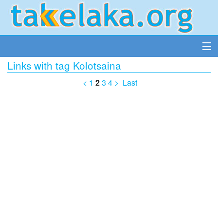
Links with tag Kolotsaina
<
1
2
3
4
>
Last
Accueil
Insérer un lien
Tous les liens