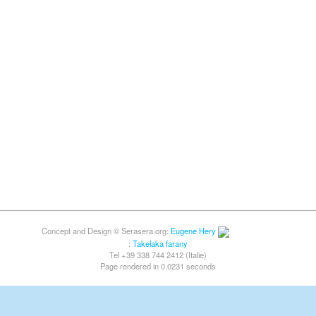
Concept and Design © Serasera.org:
Eugene Hery
:
Takelaka farany
Tel +39 338 744 2412 (Italie)
Page rendered in 0.0231 seconds