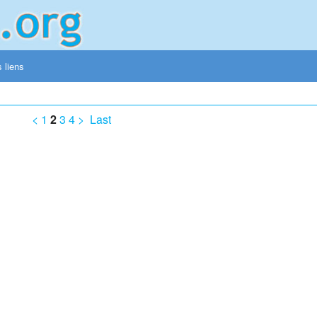
 liens
<
1
2
3
4
>
Last