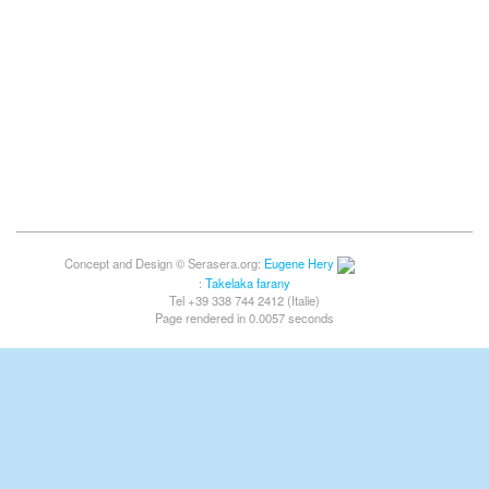
Concept and Design © Serasera.org:
Eugene Hery
:
Takelaka farany
Tel +39 338 744 2412 (Italie)
Page rendered in 0.0057 seconds