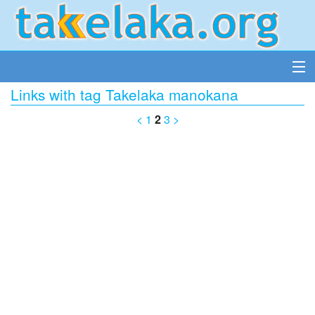
Links with tag Takelaka manokana
<
1
2
3
>
Accueil
Insérer un lien
Tous les liens