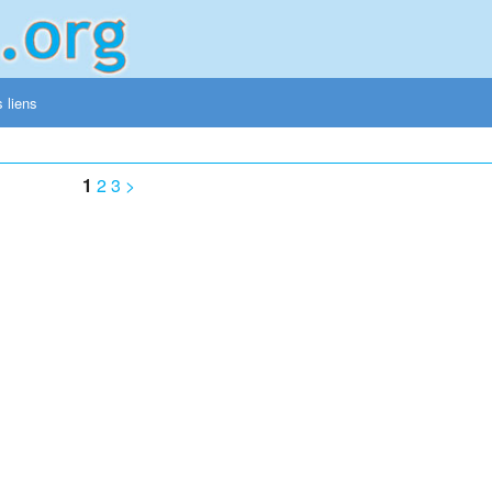
 liens
1
2
3
>