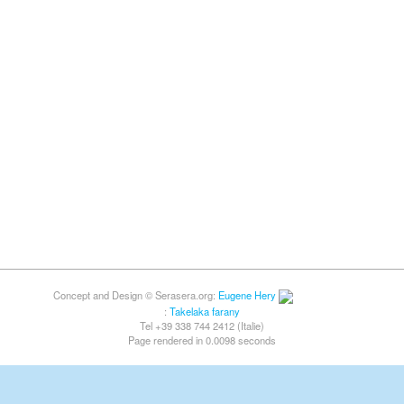
Concept and Design © Serasera.org:
Eugene Hery
:
Takelaka farany
Tel +39 338 744 2412 (Italie)
Page rendered in 0.0098 seconds