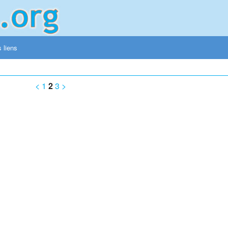
 liens
<
1
2
3
>