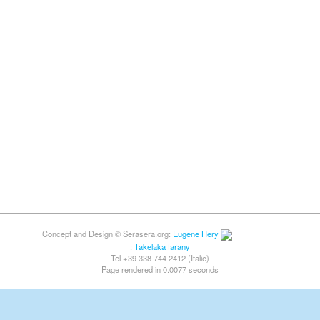
Concept and Design © Serasera.org:
Eugene Hery
:
Takelaka farany
Tel +39 338 744 2412 (Italie)
Page rendered in 0.0077 seconds