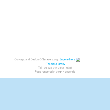
Concept and Design © Serasera.org:
Eugene Hery
:
Takelaka farany
Tel +39 338 744 2412 (Italie)
Page rendered in 0.0147 seconds