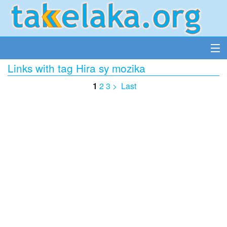
Links with tag Hira sy mozika
1
2
3
>
Last
Accueil
Insérer un lien
Tous les liens