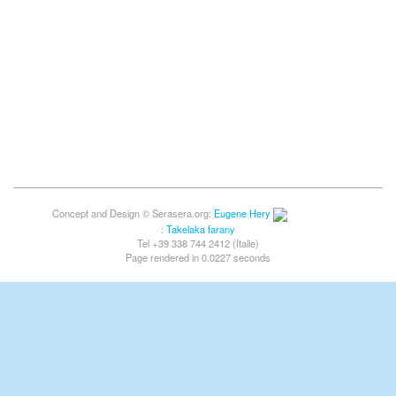
Concept and Design © Serasera.org:
Eugene Hery
:
Takelaka farany
Tel +39 338 744 2412 (Italie)
Page rendered in 0.0227 seconds