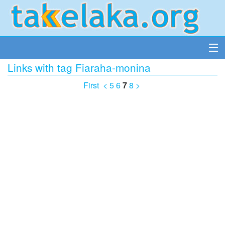
Links with tag Fiaraha-monina
First
<
5
6
7
8
>
Accueil
Insérer un lien
Tous les liens