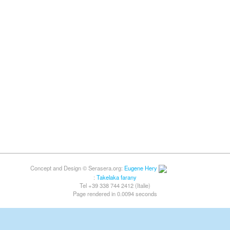
Concept and Design © Serasera.org:
Eugene Hery
:
Takelaka farany
Tel +39 338 744 2412 (Italie)
Page rendered in 0.0094 seconds