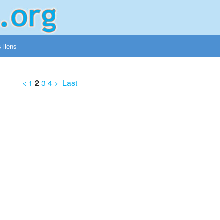
 liens
<
1
2
3
4
>
Last