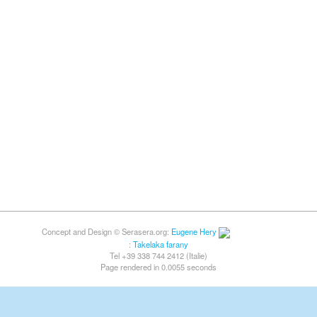
Concept and Design © Serasera.org:
Eugene Hery
:
Takelaka farany
Tel +39 338 744 2412 (Italie)
Page rendered in 0.0055 seconds