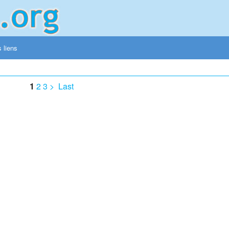
 liens
1
2
3
>
Last